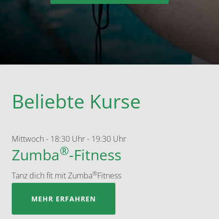
Beliebte Kurse
Mittwoch
-
18:30 Uhr - 19:30 Uhr
®
Zumba
-Fitness
®
Tanz dich fit mit Zumba
Fitness
MEHR ERFAHREN